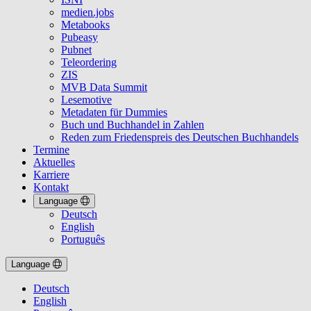
medien.jobs
Metabooks
Pubeasy
Pubnet
Teleordering
ZIS
MVB Data Summit
Lesemotive
Metadaten für Dummies
Buch und Buchhandel in Zahlen
Reden zum Friedenspreis des Deutschen Buchhandels
Termine
Aktuelles
Karriere
Kontakt
Language
Deutsch
English
Português
Language
Deutsch
English