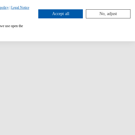
policy
|
Legal Notice
Accept all
No, adjust
 we use open the