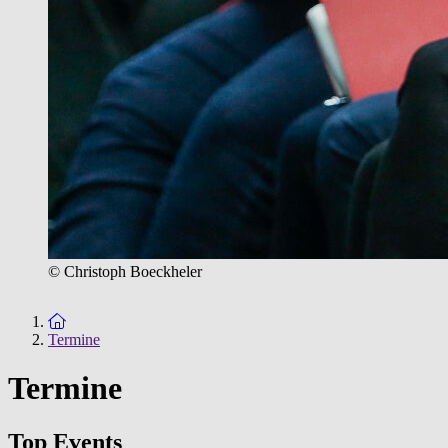
© Christoph Boeckheler
Zur Startseite
Termine
Termine
Top Events