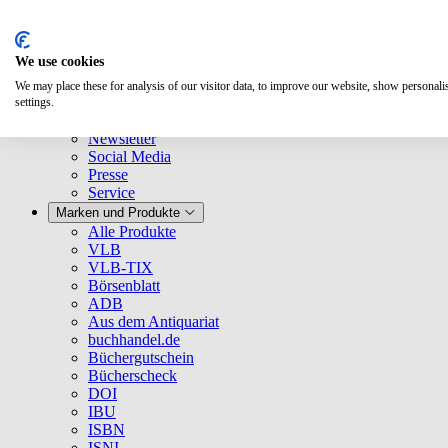
We use cookies
We may place these for analysis of our visitor data, to improve our website, show personal
Über uns
settings.
Unternehmen
Newsletter
Social Media
Presse
Service
Marken und Produkte
Alle Produkte
VLB
VLB-TIX
Börsenblatt
ADB
Aus dem Antiquariat
buchhandel.de
Büchergutschein
Bücherscheck
DOI
IBU
ISBN
ISNI