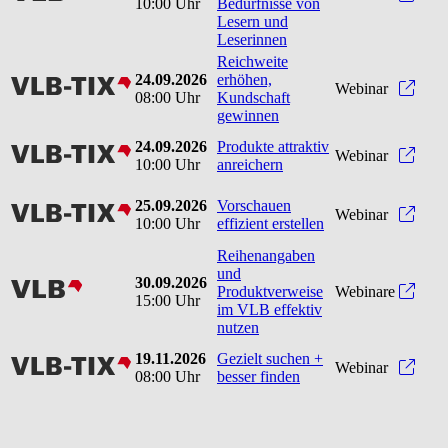
10:00 Uhr
Bedürfnisse von
Lesern und
Leserinnen
Reichweite
24.09.2026
erhöhen,
vlbtix
Reic
Webinar
08:00 Uhr
Kundschaft
gewinnen
24.09.2026
Produkte attraktiv
vlbtix
Produ
Webinar
10:00 Uhr
anreichern
25.09.2026
Vorschauen
vlbtix
Vorsc
Webinar
10:00 Uhr
effizient erstellen
Reihenangaben
und
30.09.2026
vlb
Produktverweise
Webinare
15:00 Uhr
im VLB effektiv
nutzen
19.11.2026
Gezielt suchen +
vlbtix
Gezie
Webinar
08:00 Uhr
besser finden