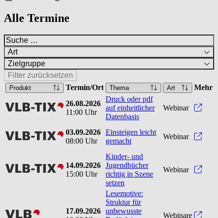
Alle Termine
Art
Zielgruppe
Filter zurücksetzen
Termin/Ort
Mehr
Produkt
Thema
Art
Druck oder pdf
26.08.2026
vlbtix
Druck
auf einheitlicher
Webinar
11:00 Uhr
Datenbasis
03.09.2026
Einsteigen leicht
vlbtix
Einst
Webinar
08:00 Uhr
gemacht
Kinder- und
14.09.2026
Jugendbücher
vlbtix
Kinde
Webinar
15:00 Uhr
richtig in Szene
setzen
Lesemotive:
Struktur für
17.09.2026
unbewusste
vlb
Webinare