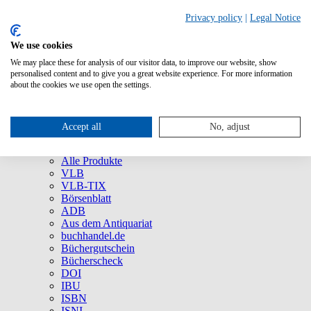
Privacy policy
|
Legal Notice
We use cookies
We may place these for analysis of our visitor data, to improve our website, show
Über uns
personalised content and to give you a great website experience. For more information
Unternehmen
about the cookies we use open the settings.
Newsletter
Social Media
Presse
Accept all
No, adjust
Service
Marken und Produkte
Alle Produkte
VLB
VLB-TIX
Börsenblatt
ADB
Aus dem Antiquariat
buchhandel.de
Büchergutschein
Bücherscheck
DOI
IBU
ISBN
ISNI