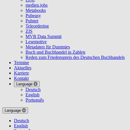
medien.jobs
Metabooks
Pubeasy
Pubnet
Teleordering
ZIS
MVB Data Summit
Lesemotive
Metadaten für Dummies
Buch und Buchhandel in Zahlen
Reden zum Friedenspreis des Deutschen Buchhandels
Termine
Aktuelles
Karriere
Kontakt
Language
Deutsch
English
Português
Language
Deutsch
English