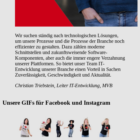
Klein- und Selbstverlage arbeiten oft mit viel Herzblut
an neuen Themen und identifizieren sich stark mit ihren
Büchern. Ihr Mut zu Neuem und ihre Begeisterung sind
ansteckend. Mit unserer Gemeinschaftsausstellung
Livro auf den Buchmessen in Leipzig und Frankfurt
unterstütze ich sie dabei, ihre inhaltliche Leidenschaft
gemäß den Spielregeln der Buchbranche professionell
zu vermarkten.
Katharina Horst, Account Managerin Livro, MVB
Unsere GIFs für Facebook und Instagram