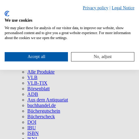
Privacy policy
|
Legal Notice
We use cookies
We may place these for analysis of our visitor data, to improve our website, show
Über uns
personalised content and to give you a great website experience. For more information
Unternehmen
about the cookies we use open the settings.
Newsletter
Social Media
Presse
Accept all
No, adjust
Service
Marken und Produkte
Alle Produkte
VLB
VLB-TIX
Börsenblatt
ADB
Aus dem Antiquariat
buchhandel.de
Büchergutschein
Bücherscheck
DOI
IBU
ISBN
ISNI