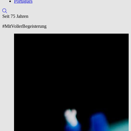
Português
Seit 75 Jahren
#MitVollerBegeisterung