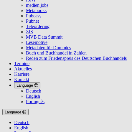
medien.jobs
Metabooks
Pubeasy
Pubnet
Teleordering
ZIS
MVB Data Summit
Lesemotive
Metadaten für Dummies
Buch und Buchhandel in Zahlen
Reden zum Friedenspreis des Deutschen Buchhandels
Termine
Aktuelles
Karriere
Kontakt
Language
Deutsch
English
Português
Language
Deutsch
English