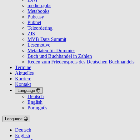
medien.jobs
Metabooks
Pubeasy
Pubnet
Teleordering
ZIS
MVB Data Summit
Lesemotive
Metadaten für Dummies
Buch und Buchhandel in Zahlen
Reden zum Friedenspreis des Deutschen Buchhandels
Termine
Aktuelles
Karriere
Kontakt
Language
Deutsch
English
Português
Language
Deutsch
English