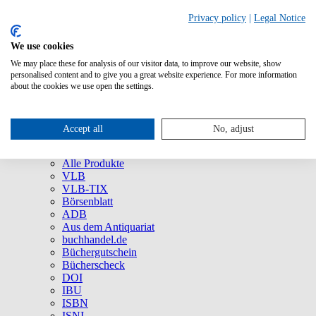
Privacy policy
|
Legal Notice
We use cookies
We may place these for analysis of our visitor data, to improve our website, show
Über uns
personalised content and to give you a great website experience. For more information
Unternehmen
about the cookies we use open the settings.
Newsletter
Social Media
Presse
Accept all
No, adjust
Service
Marken und Produkte
Alle Produkte
VLB
VLB-TIX
Börsenblatt
ADB
Aus dem Antiquariat
buchhandel.de
Büchergutschein
Bücherscheck
DOI
IBU
ISBN
ISNI