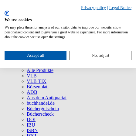
Privacy policy
|
Legal Notice
We use cookies
We may place these for analysis of our visitor data, to improve our website, show
Über uns
personalised content and to give you a great website experience. For more information
Unternehmen
about the cookies we use open the settings.
Newsletter
Social Media
Presse
Accept all
No, adjust
Service
Marken und Produkte
Alle Produkte
VLB
VLB-TIX
Börsenblatt
ADB
Aus dem Antiquariat
buchhandel.de
Büchergutschein
Bücherscheck
DOI
IBU
ISBN
ISNI