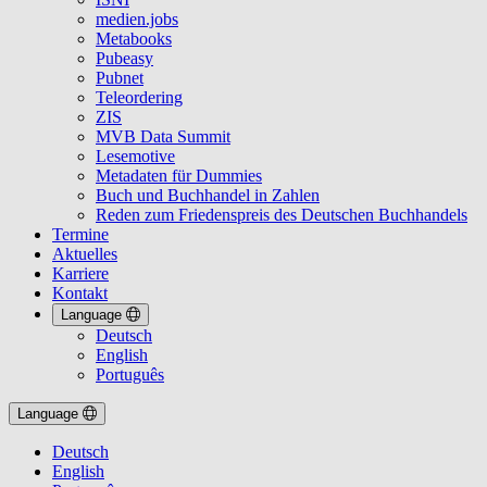
medien.jobs
Metabooks
Pubeasy
Pubnet
Teleordering
ZIS
MVB Data Summit
Lesemotive
Metadaten für Dummies
Buch und Buchhandel in Zahlen
Reden zum Friedenspreis des Deutschen Buchhandels
Termine
Aktuelles
Karriere
Kontakt
Language
Deutsch
English
Português
Language
Deutsch
English