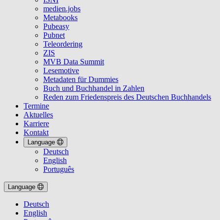
medien.jobs
Metabooks
Pubeasy
Pubnet
Teleordering
ZIS
MVB Data Summit
Lesemotive
Metadaten für Dummies
Buch und Buchhandel in Zahlen
Reden zum Friedenspreis des Deutschen Buchhandels
Termine
Aktuelles
Karriere
Kontakt
Language
Deutsch
English
Português
Language
Deutsch
English