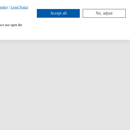
policy
|
Legal Notice
Accept all
No, adjust
 we use open the