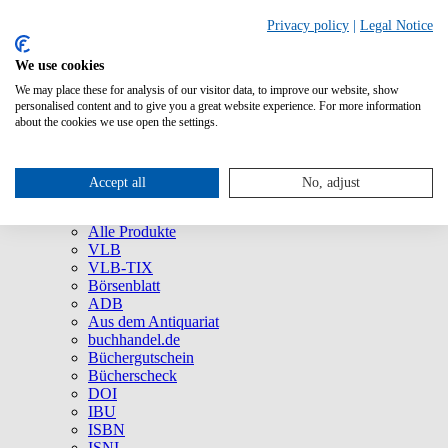
Privacy policy
|
Legal Notice
We use cookies
We may place these for analysis of our visitor data, to improve our website, show
Über uns
personalised content and to give you a great website experience. For more information
Unternehmen
about the cookies we use open the settings.
Newsletter
Social Media
Presse
Accept all
No, adjust
Service
Marken und Produkte
Alle Produkte
VLB
VLB-TIX
Börsenblatt
ADB
Aus dem Antiquariat
buchhandel.de
Büchergutschein
Bücherscheck
DOI
IBU
ISBN
ISNI