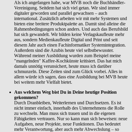
Als ich angefangen habe, war MVB noch die Buchhändler-
Vereinigung. Seitdem hat sich viel getan. Wir sind immer
digitaler geworden und parallel gewachsen – auch
international. Zusätzlich arbeiten wir mit mehr Systemen und
bieten eine breitere Produktpalette an. Damit sind alleine die
Rahmenbedingungen schon anders. Und auch das Berufsbild
hat sich gewandelt. Wir bilden keine Verlagskaufleute mehr
aus, sondern Medienkaufleute Digital und Print und seit
diesem Jahr auch einen Fachinformatiker Systemintegration.
Außerdem sind die Azubis heute viel selbstbewusster.
Während meiner Ausbildung wurden zum Beispiel meine
"mangelnden" Kaffee-Kochkünste kritisiert. Das hat mich
damals unnötig verunsichert, heute muss ich darüber
schmunzeln. Diese Zeiten sind zum Glück vorbei. Alles in
allem würde ich sagen, dass eine Ausbildung bei MVB heute
bei weitem mehr Vielfalt bietet.
Aus welchem Weg bist Du in Deine heutige Position
gekommen?
Durch Dranbleiben, Weiterlernen und Durchsetzen. Es ist
nicht immer einfach, innerhalb des Unternehmens die Rolle
zu wechseln. Man muss sich trauen und in die eigenen
Fähigkeiten vertrauen. Nur so kann man sich beweisen: neue
Aufgaben, neue Projekte, neue Funktionen. Das bedeutet
mehr Verantwortung, aber auch mehr Abwechslung – so