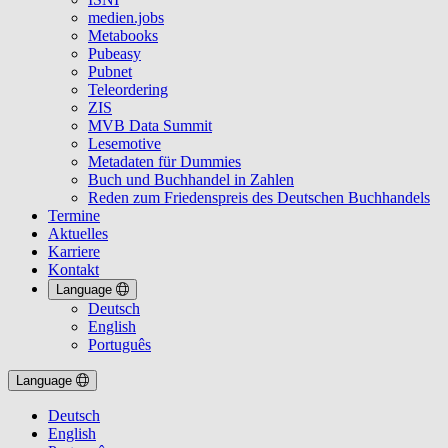
medien.jobs
Metabooks
Pubeasy
Pubnet
Teleordering
ZIS
MVB Data Summit
Lesemotive
Metadaten für Dummies
Buch und Buchhandel in Zahlen
Reden zum Friedenspreis des Deutschen Buchhandels
Termine
Aktuelles
Karriere
Kontakt
Language
Deutsch
English
Português
Language
Deutsch
English