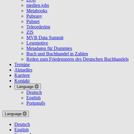
medien.jobs
Metabooks
Pubeasy
Pubnet
Teleordering
ZIS
MVB Data Summit
Lesemotive
Metadaten für Dummies
Buch und Buchhandel in Zahlen
Reden zum Friedenspreis des Deutschen Buchhandels
Termine
Aktuelles
Karriere
Kontakt
Language
Deutsch
English
Português
Language
Deutsch
English