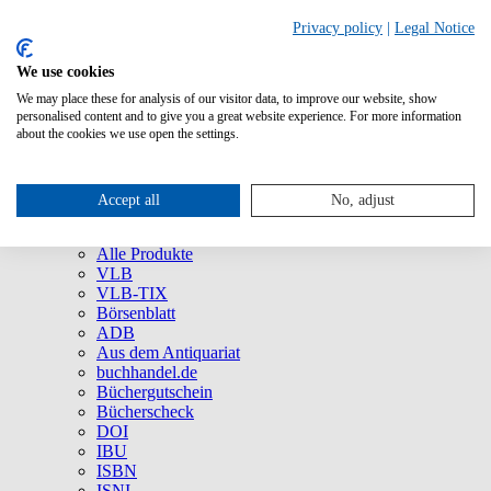
Privacy policy
|
Legal Notice
We use cookies
We may place these for analysis of our visitor data, to improve our website, show
Über uns
personalised content and to give you a great website experience. For more information
Unternehmen
about the cookies we use open the settings.
Newsletter
Social Media
Presse
Accept all
No, adjust
Service
Marken und Produkte
Alle Produkte
VLB
VLB-TIX
Börsenblatt
ADB
Aus dem Antiquariat
buchhandel.de
Büchergutschein
Bücherscheck
DOI
IBU
ISBN
ISNI