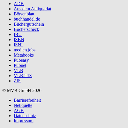
ADB
Aus dem Antiquariat
Börsenblatt
buchhandel.de
Büchergutschein
Bücherscheck
IBU
ISBN
ISNI
medien.jobs
Metabooks
Pubeasy
Pubnet
VLB
VLB-TIX
ZIS
© MVB GmbH 2026
Barrierefreiheit
Netiquette
AGB
Datenschutz
Impressum