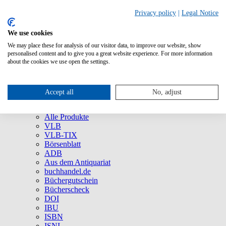
Privacy policy
|
Legal Notice
We use cookies
We may place these for analysis of our visitor data, to improve our website, show
Über uns
personalised content and to give you a great website experience. For more information
Unternehmen
about the cookies we use open the settings.
Newsletter
Social Media
Presse
Accept all
No, adjust
Service
Marken und Produkte
Alle Produkte
VLB
VLB-TIX
Börsenblatt
ADB
Aus dem Antiquariat
buchhandel.de
Büchergutschein
Bücherscheck
DOI
IBU
ISBN
ISNI