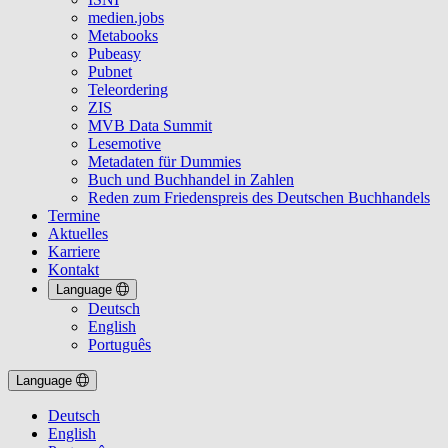
medien.jobs
Metabooks
Pubeasy
Pubnet
Teleordering
ZIS
MVB Data Summit
Lesemotive
Metadaten für Dummies
Buch und Buchhandel in Zahlen
Reden zum Friedenspreis des Deutschen Buchhandels
Termine
Aktuelles
Karriere
Kontakt
Language
Deutsch
English
Português
Language
Deutsch
English