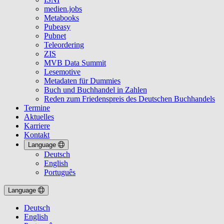
medien.jobs
Metabooks
Pubeasy
Pubnet
Teleordering
ZIS
MVB Data Summit
Lesemotive
Metadaten für Dummies
Buch und Buchhandel in Zahlen
Reden zum Friedenspreis des Deutschen Buchhandels
Termine
Aktuelles
Karriere
Kontakt
Language
Deutsch
English
Português
Language
Deutsch
English