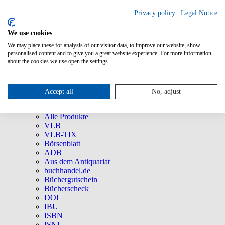
Privacy policy
|
Legal Notice
We use cookies
We may place these for analysis of our visitor data, to improve our website, show
Über uns
personalised content and to give you a great website experience. For more information
Unternehmen
about the cookies we use open the settings.
Newsletter
Social Media
Presse
Accept all
No, adjust
Service
Marken und Produkte
Alle Produkte
VLB
VLB-TIX
Börsenblatt
ADB
Aus dem Antiquariat
buchhandel.de
Büchergutschein
Bücherscheck
DOI
IBU
ISBN
ISNI