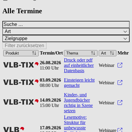
Alle Termine
Art
Zielgruppe
Filter zurücksetzen
Termin/Ort
Mehr
Produkt
Thema
Art
Druck oder pdf
26.08.2026
vlbtix
Druck
auf einheitlicher
Webinar
11:00 Uhr
Datenbasis
03.09.2026
Einsteigen leicht
vlbtix
Einst
Webinar
08:00 Uhr
gemacht
Kinder- und
14.09.2026
Jugendbücher
vlbtix
Kinde
Webinar
15:00 Uhr
richtig in Szene
setzen
Lesemotive:
Struktur für
17.09.2026
unbewusste
vlb
Webinare