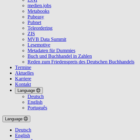
medien.jobs
Metabooks
Pubeasy
Pubnet
Teleordering
ZIS
MVB Data Summit
Lesemotive
Metadaten für Dummies
Buch und Buchhandel in Zahlen
Reden zum Friedenspreis des Deutschen Buchhandels
Termine
Aktuelles
Karriere
Kontakt
Language
Deutsch
English
Português
Language
Deutsch
English