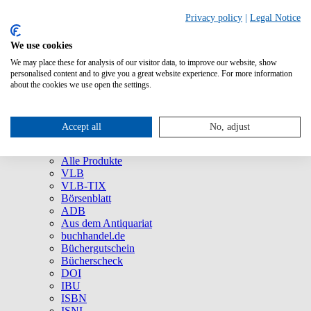
Privacy policy
|
Legal Notice
We use cookies
We may place these for analysis of our visitor data, to improve our website, show
Über uns
personalised content and to give you a great website experience. For more information
Unternehmen
about the cookies we use open the settings.
Newsletter
Social Media
Presse
Accept all
No, adjust
Service
Marken und Produkte
Alle Produkte
VLB
VLB-TIX
Börsenblatt
ADB
Aus dem Antiquariat
buchhandel.de
Büchergutschein
Bücherscheck
DOI
IBU
ISBN
ISNI