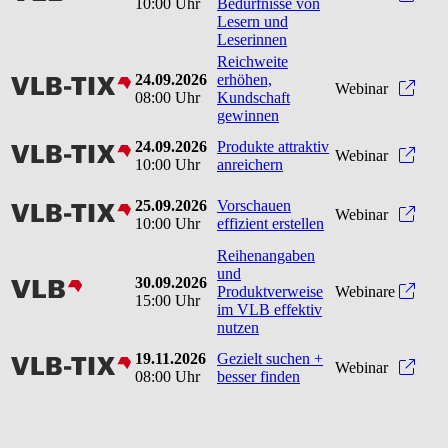
10:00 Uhr
Bedürfnisse von
Lesern und
Leserinnen
Reichweite
24.09.2026
erhöhen,
vlbtix
Reic
Webinar
08:00 Uhr
Kundschaft
gewinnen
24.09.2026
Produkte attraktiv
vlbtix
Produ
Webinar
10:00 Uhr
anreichern
25.09.2026
Vorschauen
vlbtix
Vorsc
Webinar
10:00 Uhr
effizient erstellen
Reihenangaben
und
30.09.2026
vlb
Produktverweise
Webinare
15:00 Uhr
im VLB effektiv
nutzen
19.11.2026
Gezielt suchen +
vlbtix
Gezie
Webinar
08:00 Uhr
besser finden