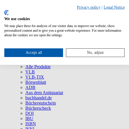
Privacy policy
|
Legal Notice
We use cookies
We may place these for analysis of our visitor data, to improve our website, show
Über uns
personalised content and to give you a great website experience. For more information
Unternehmen
about the cookies we use open the settings.
Newsletter
Social Media
Presse
Accept all
No, adjust
Service
Marken und Produkte
Alle Produkte
VLB
VLB-TIX
Börsenblatt
ADB
Aus dem Antiquariat
buchhandel.de
Büchergutschein
Bücherscheck
DOI
IBU
ISBN
ISNI