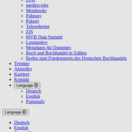
medien.jobs
Metabooks
Pubeasy
Pubnet
Teleordering
ZIS
MVB Data Summit
Lesemotive
Metadaten für Dummies
Buch und Buchhandel in Zahlen
Reden zum Friedenspreis des Deutschen Buchhandels
Termine
Aktuelles
Karriere
Kontakt
Language
Deutsch
English
Português
Language
Deutsch
English