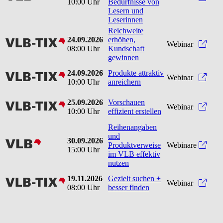
10:00 Uhr
Bedürfnisse von
Lesern und
Leserinnen
Reichweite
24.09.2026
erhöhen,
vlbtix
Reic
Webinar
08:00 Uhr
Kundschaft
gewinnen
24.09.2026
Produkte attraktiv
vlbtix
Produ
Webinar
10:00 Uhr
anreichern
25.09.2026
Vorschauen
vlbtix
Vorsc
Webinar
10:00 Uhr
effizient erstellen
Reihenangaben
und
30.09.2026
vlb
Produktverweise
Webinare
15:00 Uhr
im VLB effektiv
nutzen
19.11.2026
Gezielt suchen +
vlbtix
Gezie
Webinar
08:00 Uhr
besser finden