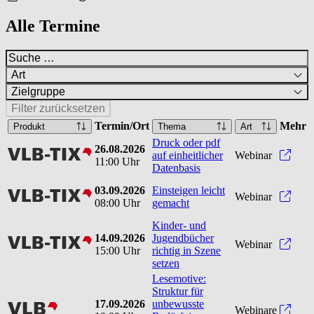
Alle Termine
Art
Zielgruppe
Filter zurücksetzen
Termin/Ort
Mehr
Produkt
Thema
Art
Druck oder pdf
26.08.2026
vlbtix
Druck
auf einheitlicher
Webinar
11:00 Uhr
Datenbasis
03.09.2026
Einsteigen leicht
vlbtix
Einst
Webinar
08:00 Uhr
gemacht
Kinder- und
14.09.2026
Jugendbücher
vlbtix
Kinde
Webinar
15:00 Uhr
richtig in Szene
setzen
Lesemotive:
Struktur für
17.09.2026
unbewusste
vlb
Webinare