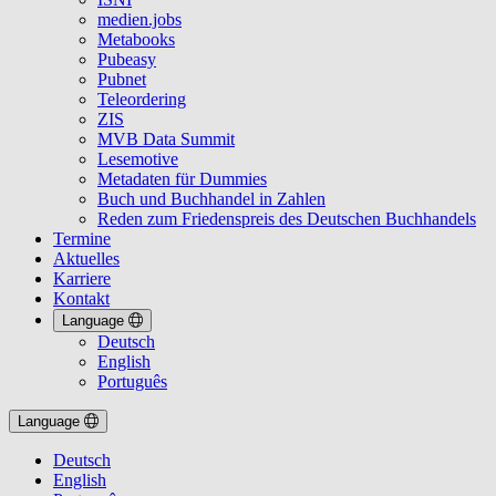
medien.jobs
Metabooks
Pubeasy
Pubnet
Teleordering
ZIS
MVB Data Summit
Lesemotive
Metadaten für Dummies
Buch und Buchhandel in Zahlen
Reden zum Friedenspreis des Deutschen Buchhandels
Termine
Aktuelles
Karriere
Kontakt
Language
Deutsch
English
Português
Language
Deutsch
English