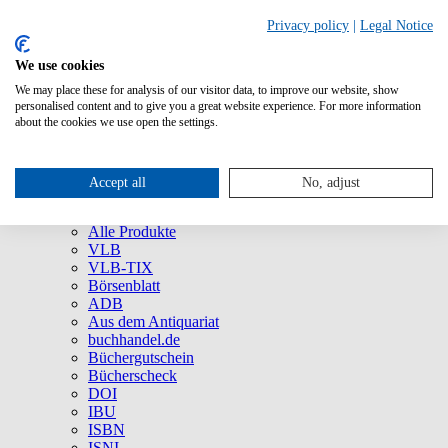
Privacy policy
|
Legal Notice
We use cookies
We may place these for analysis of our visitor data, to improve our website, show
Über uns
personalised content and to give you a great website experience. For more information
Unternehmen
about the cookies we use open the settings.
Newsletter
Social Media
Presse
Accept all
No, adjust
Service
Marken und Produkte
Alle Produkte
VLB
VLB-TIX
Börsenblatt
ADB
Aus dem Antiquariat
buchhandel.de
Büchergutschein
Bücherscheck
DOI
IBU
ISBN
ISNI