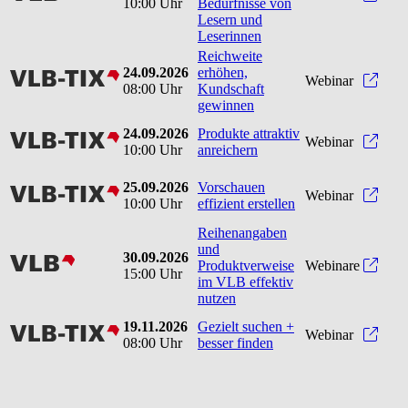
10:00 Uhr
Bedürfnisse von
Lesern und
Leserinnen
Reichweite
24.09.2026
erhöhen,
vlbtix
Reic
Webinar
08:00 Uhr
Kundschaft
gewinnen
24.09.2026
Produkte attraktiv
vlbtix
Produ
Webinar
10:00 Uhr
anreichern
25.09.2026
Vorschauen
vlbtix
Vorsc
Webinar
10:00 Uhr
effizient erstellen
Reihenangaben
und
30.09.2026
vlb
Produktverweise
Webinare
15:00 Uhr
im VLB effektiv
nutzen
19.11.2026
Gezielt suchen +
vlbtix
Gezie
Webinar
08:00 Uhr
besser finden