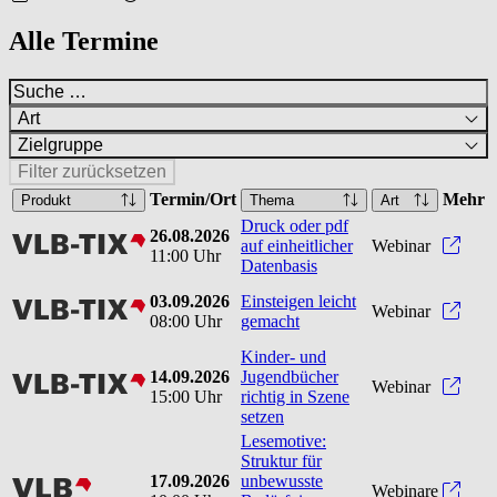
Alle Termine
Art
Zielgruppe
Filter zurücksetzen
Termin/Ort
Mehr
Produkt
Thema
Art
Druck oder pdf
26.08.2026
vlbtix
Druck
auf einheitlicher
Webinar
11:00 Uhr
Datenbasis
03.09.2026
Einsteigen leicht
vlbtix
Einst
Webinar
08:00 Uhr
gemacht
Kinder- und
14.09.2026
Jugendbücher
vlbtix
Kinde
Webinar
15:00 Uhr
richtig in Szene
setzen
Lesemotive:
Struktur für
17.09.2026
unbewusste
vlb
Webinare