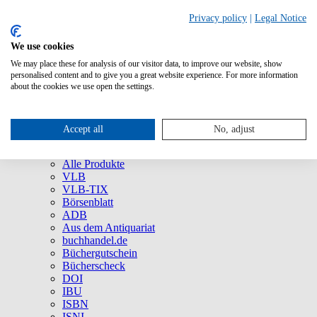
Privacy policy
|
Legal Notice
We use cookies
We may place these for analysis of our visitor data, to improve our website, show
Über uns
personalised content and to give you a great website experience. For more information
Unternehmen
about the cookies we use open the settings.
Newsletter
Social Media
Presse
Accept all
No, adjust
Service
Marken und Produkte
Alle Produkte
VLB
VLB-TIX
Börsenblatt
ADB
Aus dem Antiquariat
buchhandel.de
Büchergutschein
Bücherscheck
DOI
IBU
ISBN
ISNI