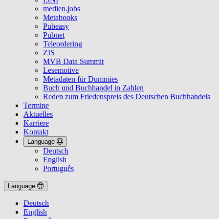
medien.jobs
Metabooks
Pubeasy
Pubnet
Teleordering
ZIS
MVB Data Summit
Lesemotive
Metadaten für Dummies
Buch und Buchhandel in Zahlen
Reden zum Friedenspreis des Deutschen Buchhandels
Termine
Aktuelles
Karriere
Kontakt
Language
Deutsch
English
Português
Language
Deutsch
English