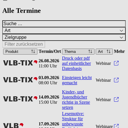
Alle Termine
Art
Zielgruppe
Filter zurücksetzen
Termin/Ort
Mehr
Produkt
Thema
Art
Druck oder pdf
26.08.2026
vlbtix
Druck
auf einheitlicher
Webinar
11:00 Uhr
Datenbasis
03.09.2026
Einsteigen leicht
vlbtix
Einst
Webinar
08:00 Uhr
gemacht
Kinder- und
14.09.2026
Jugendbücher
vlbtix
Kinde
Webinar
15:00 Uhr
richtig in Szene
setzen
Lesemotive:
Struktur für
17.09.2026
unbewusste
vlb
Webinare