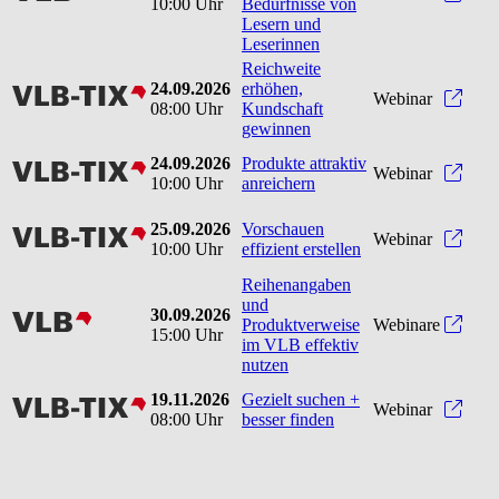
10:00 Uhr
Bedürfnisse von
Lesern und
Leserinnen
Reichweite
24.09.2026
erhöhen,
vlbtix
Reic
Webinar
08:00 Uhr
Kundschaft
gewinnen
24.09.2026
Produkte attraktiv
vlbtix
Produ
Webinar
10:00 Uhr
anreichern
25.09.2026
Vorschauen
vlbtix
Vorsc
Webinar
10:00 Uhr
effizient erstellen
Reihenangaben
und
30.09.2026
vlb
Produktverweise
Webinare
15:00 Uhr
im VLB effektiv
nutzen
19.11.2026
Gezielt suchen +
vlbtix
Gezie
Webinar
08:00 Uhr
besser finden