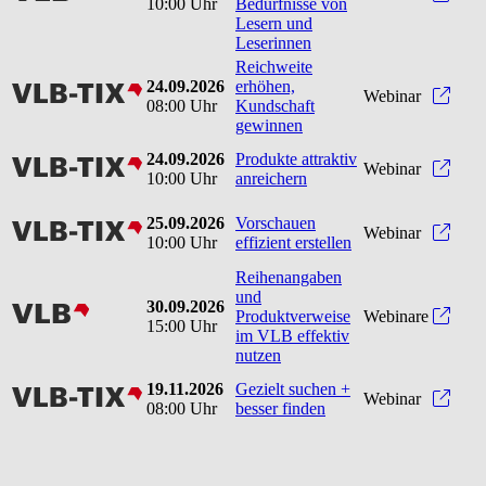
10:00 Uhr
Bedürfnisse von
Lesern und
Leserinnen
Reichweite
24.09.2026
erhöhen,
vlbtix
Reic
Webinar
08:00 Uhr
Kundschaft
gewinnen
24.09.2026
Produkte attraktiv
vlbtix
Produ
Webinar
10:00 Uhr
anreichern
25.09.2026
Vorschauen
vlbtix
Vorsc
Webinar
10:00 Uhr
effizient erstellen
Reihenangaben
und
30.09.2026
vlb
Produktverweise
Webinare
15:00 Uhr
im VLB effektiv
nutzen
19.11.2026
Gezielt suchen +
vlbtix
Gezie
Webinar
08:00 Uhr
besser finden