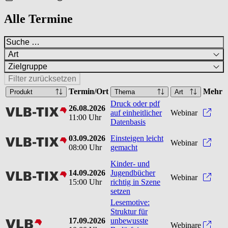
Alle Termine
Art
Zielgruppe
Filter zurücksetzen
Termin/Ort
Mehr
Produkt
Thema
Art
Druck oder pdf
26.08.2026
vlbtix
Druck
auf einheitlicher
Webinar
11:00 Uhr
Datenbasis
03.09.2026
Einsteigen leicht
vlbtix
Einst
Webinar
08:00 Uhr
gemacht
Kinder- und
14.09.2026
Jugendbücher
vlbtix
Kinde
Webinar
15:00 Uhr
richtig in Szene
setzen
Lesemotive:
Struktur für
17.09.2026
unbewusste
vlb
Webinare