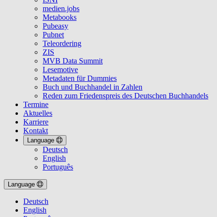
medien.jobs
Metabooks
Pubeasy
Pubnet
Teleordering
ZIS
MVB Data Summit
Lesemotive
Metadaten für Dummies
Buch und Buchhandel in Zahlen
Reden zum Friedenspreis des Deutschen Buchhandels
Termine
Aktuelles
Karriere
Kontakt
Language
Deutsch
English
Português
Language
Deutsch
English