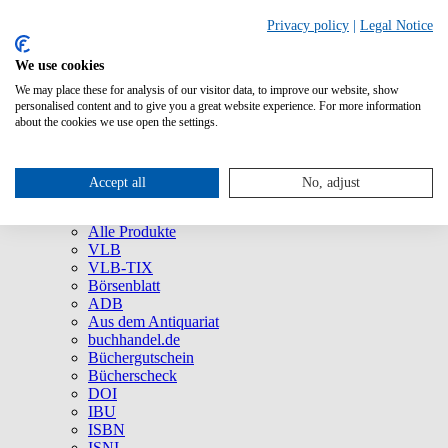
Privacy policy
|
Legal Notice
We use cookies
We may place these for analysis of our visitor data, to improve our website, show
Über uns
personalised content and to give you a great website experience. For more information
Unternehmen
about the cookies we use open the settings.
Newsletter
Social Media
Presse
Accept all
No, adjust
Service
Marken und Produkte
Alle Produkte
VLB
VLB-TIX
Börsenblatt
ADB
Aus dem Antiquariat
buchhandel.de
Büchergutschein
Bücherscheck
DOI
IBU
ISBN
ISNI