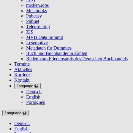
medien.jobs
Metabooks
Pubeasy
Pubnet
Teleordering
ZIS
MVB Data Summit
Lesemotive
Metadaten für Dummies
Buch und Buchhandel in Zahlen
Reden zum Friedenspreis des Deutschen Buchhandels
Termine
Aktuelles
Karriere
Kontakt
Language
Deutsch
English
Português
Language
Deutsch
English