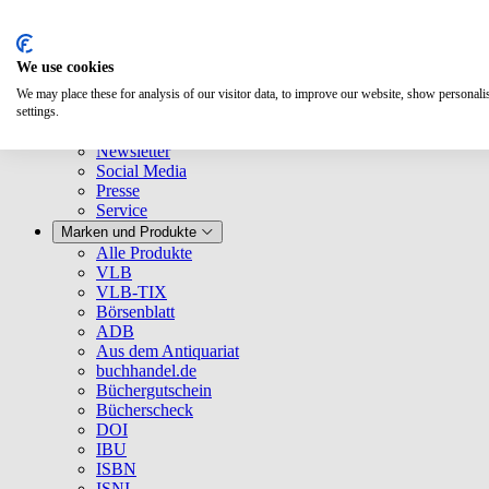
We use cookies
We may place these for analysis of our visitor data, to improve our website, show personal
Über uns
settings.
Unternehmen
Newsletter
Social Media
Presse
Service
Marken und Produkte
Alle Produkte
VLB
VLB-TIX
Börsenblatt
ADB
Aus dem Antiquariat
buchhandel.de
Büchergutschein
Bücherscheck
DOI
IBU
ISBN
ISNI