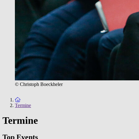
© Christoph Boeckheler
Zur Startseite
Termine
Termine
Top Events