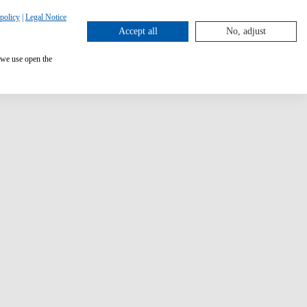
policy
|
Legal Notice
Accept all
No, adjust
 we use open the