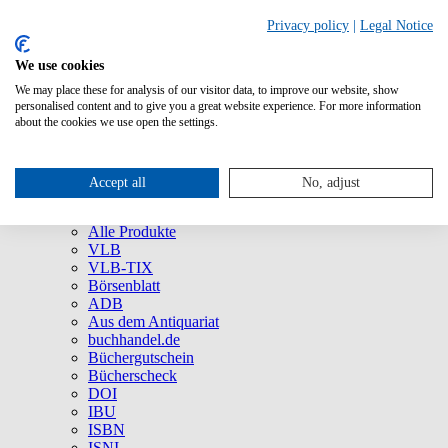
Privacy policy
|
Legal Notice
We use cookies
We may place these for analysis of our visitor data, to improve our website, show
Über uns
personalised content and to give you a great website experience. For more information
Unternehmen
about the cookies we use open the settings.
Newsletter
Social Media
Presse
Accept all
No, adjust
Service
Marken und Produkte
Alle Produkte
VLB
VLB-TIX
Börsenblatt
ADB
Aus dem Antiquariat
buchhandel.de
Büchergutschein
Bücherscheck
DOI
IBU
ISBN
ISNI