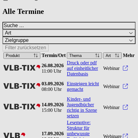
Alle Termine
Art
Zielgruppe
Filter zurücksetzen
Termin/Ort
Mehr
Produkt
Thema
Art
Druck oder pdf
26.08.2026
vlbtix
Druck
auf einheitlicher
Webinar
11:00 Uhr
Datenbasis
03.09.2026
Einsteigen leicht
vlbtix
Einst
Webinar
08:00 Uhr
gemacht
Kinder- und
14.09.2026
Jugendbücher
vlbtix
Kinde
Webinar
15:00 Uhr
richtig in Szene
setzen
Lesemotive:
Struktur für
17.09.2026
unbewusste
vlb
Webinare