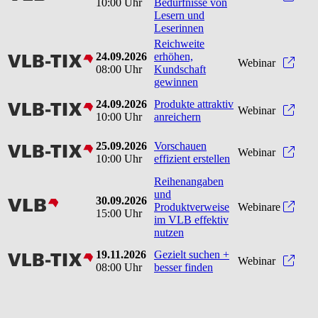
10:00 Uhr
Bedürfnisse von
Lesern und
Leserinnen
Reichweite
24.09.2026
erhöhen,
vlbtix
Reic
Webinar
08:00 Uhr
Kundschaft
gewinnen
24.09.2026
Produkte attraktiv
vlbtix
Produ
Webinar
10:00 Uhr
anreichern
25.09.2026
Vorschauen
vlbtix
Vorsc
Webinar
10:00 Uhr
effizient erstellen
Reihenangaben
und
30.09.2026
vlb
Produktverweise
Webinare
15:00 Uhr
im VLB effektiv
nutzen
19.11.2026
Gezielt suchen +
vlbtix
Gezie
Webinar
08:00 Uhr
besser finden