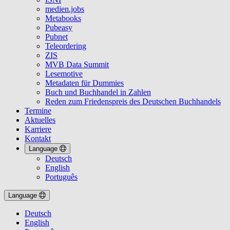
medien.jobs
Metabooks
Pubeasy
Pubnet
Teleordering
ZIS
MVB Data Summit
Lesemotive
Metadaten für Dummies
Buch und Buchhandel in Zahlen
Reden zum Friedenspreis des Deutschen Buchhandels
Termine
Aktuelles
Karriere
Kontakt
Language
Deutsch
English
Português
Language
Deutsch
English