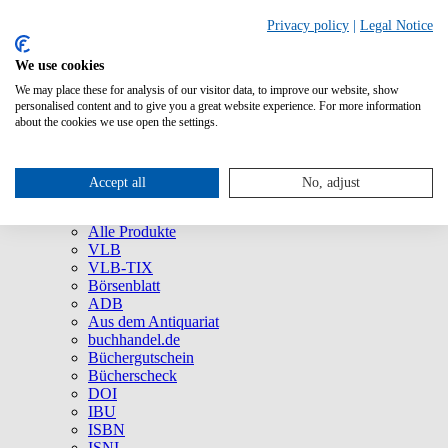
Privacy policy
|
Legal Notice
We use cookies
We may place these for analysis of our visitor data, to improve our website, show
Über uns
personalised content and to give you a great website experience. For more information
Unternehmen
about the cookies we use open the settings.
Newsletter
Social Media
Presse
Accept all
No, adjust
Service
Marken und Produkte
Alle Produkte
VLB
VLB-TIX
Börsenblatt
ADB
Aus dem Antiquariat
buchhandel.de
Büchergutschein
Bücherscheck
DOI
IBU
ISBN
ISNI