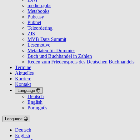
medien.jobs
Metabooks
Pubeasy
Pubnet
Teleordering
ZIS
MVB Data Summit
Lesemotive
Metadaten für Dummies
Buch und Buchhandel in Zahlen
Reden zum Friedenspreis des Deutschen Buchhandels
Termine
Aktuelles
Karriere
Kontakt
Language
Deutsch
English
Português
Language
Deutsch
English