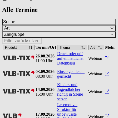
Alle Termine
Art
Zielgruppe
Filter zurücksetzen
Termin/Ort
Mehr
Produkt
Thema
Art
Druck oder pdf
26.08.2026
vlbtix
Druck
auf einheitlicher
Webinar
11:00 Uhr
Datenbasis
03.09.2026
Einsteigen leicht
vlbtix
Einst
Webinar
08:00 Uhr
gemacht
Kinder- und
14.09.2026
Jugendbücher
vlbtix
Kinde
Webinar
15:00 Uhr
richtig in Szene
setzen
Lesemotive:
Struktur für
17.09.2026
unbewusste
vlb
Webinare