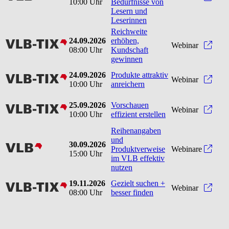
10:00 Uhr
Bedürfnisse von
Lesern und
Leserinnen
Reichweite
24.09.2026
erhöhen,
vlbtix
Reic
Webinar
08:00 Uhr
Kundschaft
gewinnen
24.09.2026
Produkte attraktiv
vlbtix
Produ
Webinar
10:00 Uhr
anreichern
25.09.2026
Vorschauen
vlbtix
Vorsc
Webinar
10:00 Uhr
effizient erstellen
Reihenangaben
und
30.09.2026
vlb
Produktverweise
Webinare
15:00 Uhr
im VLB effektiv
nutzen
19.11.2026
Gezielt suchen +
vlbtix
Gezie
Webinar
08:00 Uhr
besser finden