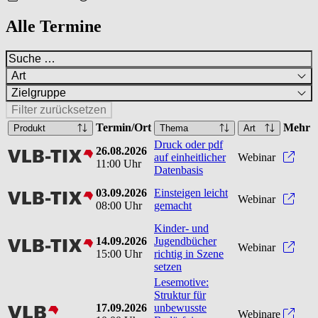
Alle Termine
Art
Zielgruppe
Filter zurücksetzen
Termin/Ort
Mehr
Produkt
Thema
Art
Druck oder pdf
26.08.2026
vlbtix
Druck
auf einheitlicher
Webinar
11:00 Uhr
Datenbasis
03.09.2026
Einsteigen leicht
vlbtix
Einst
Webinar
08:00 Uhr
gemacht
Kinder- und
14.09.2026
Jugendbücher
vlbtix
Kinde
Webinar
15:00 Uhr
richtig in Szene
setzen
Lesemotive:
Struktur für
17.09.2026
unbewusste
vlb
Webinare