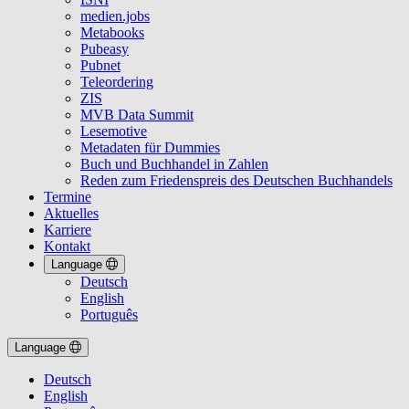
medien.jobs
Metabooks
Pubeasy
Pubnet
Teleordering
ZIS
MVB Data Summit
Lesemotive
Metadaten für Dummies
Buch und Buchhandel in Zahlen
Reden zum Friedenspreis des Deutschen Buchhandels
Termine
Aktuelles
Karriere
Kontakt
Language
Deutsch
English
Português
Language
Deutsch
English