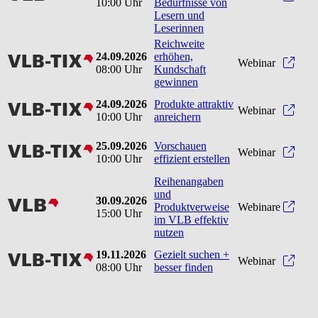
10:00 Uhr
Bedürfnisse von
Lesern und
Leserinnen
Reichweite
24.09.2026
erhöhen,
vlbtix
Reic
Webinar
08:00 Uhr
Kundschaft
gewinnen
24.09.2026
Produkte attraktiv
vlbtix
Produ
Webinar
10:00 Uhr
anreichern
25.09.2026
Vorschauen
vlbtix
Vorsc
Webinar
10:00 Uhr
effizient erstellen
Reihenangaben
und
30.09.2026
vlb
Produktverweise
Webinare
15:00 Uhr
im VLB effektiv
nutzen
19.11.2026
Gezielt suchen +
vlbtix
Gezie
Webinar
08:00 Uhr
besser finden