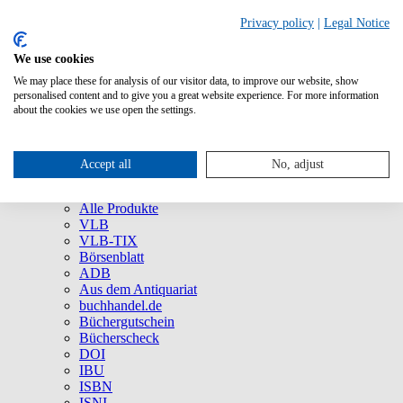
Privacy policy
|
Legal Notice
We use cookies
We may place these for analysis of our visitor data, to improve our website, show
Über uns
personalised content and to give you a great website experience. For more information
Unternehmen
about the cookies we use open the settings.
Newsletter
Social Media
Presse
Accept all
No, adjust
Service
Marken und Produkte
Alle Produkte
VLB
VLB-TIX
Börsenblatt
ADB
Aus dem Antiquariat
buchhandel.de
Büchergutschein
Bücherscheck
DOI
IBU
ISBN
ISNI