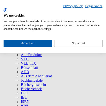
Privacy policy
|
Legal Notice
We use cookies
We may place these for analysis of our visitor data, to improve our website, show
Über uns
personalised content and to give you a great website experience. For more information
Unternehmen
about the cookies we use open the settings.
Newsletter
Social Media
Presse
Accept all
No, adjust
Service
Marken und Produkte
Alle Produkte
VLB
VLB-TIX
Börsenblatt
ADB
Aus dem Antiquariat
buchhandel.de
Büchergutschein
Bücherscheck
DOI
IBU
ISBN
ISNI