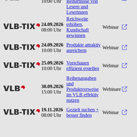
10:00 Uhr
Bedürfnisse von
Lesern und
Leserinnen
Reichweite
24.09.2026
erhöhen,
vlbtix
Reic
Webinar
08:00 Uhr
Kundschaft
gewinnen
24.09.2026
Produkte attraktiv
vlbtix
Produ
Webinar
10:00 Uhr
anreichern
25.09.2026
Vorschauen
vlbtix
Vorsc
Webinar
10:00 Uhr
effizient erstellen
Reihenangaben
und
30.09.2026
vlb
Produktverweise
Webinare
15:00 Uhr
im VLB effektiv
nutzen
19.11.2026
Gezielt suchen +
vlbtix
Gezie
Webinar
08:00 Uhr
besser finden