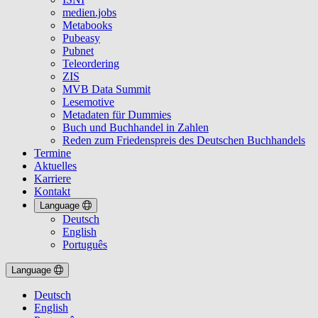
medien.jobs
Metabooks
Pubeasy
Pubnet
Teleordering
ZIS
MVB Data Summit
Lesemotive
Metadaten für Dummies
Buch und Buchhandel in Zahlen
Reden zum Friedenspreis des Deutschen Buchhandels
Termine
Aktuelles
Karriere
Kontakt
Language
Deutsch
English
Português
Language
Deutsch
English