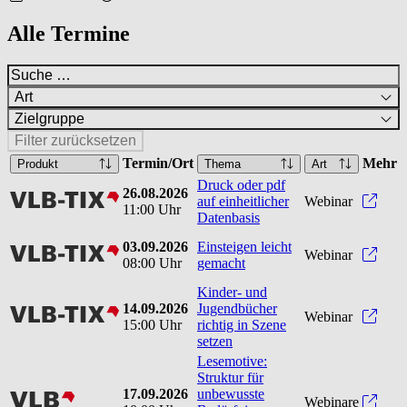
Alle Termine
Art
Zielgruppe
Filter zurücksetzen
Termin/Ort
Mehr
Produkt
Thema
Art
Druck oder pdf
26.08.2026
vlbtix
Druck
auf einheitlicher
Webinar
11:00 Uhr
Datenbasis
03.09.2026
Einsteigen leicht
vlbtix
Einst
Webinar
08:00 Uhr
gemacht
Kinder- und
14.09.2026
Jugendbücher
vlbtix
Kinde
Webinar
15:00 Uhr
richtig in Szene
setzen
Lesemotive:
Struktur für
17.09.2026
unbewusste
vlb
Webinare