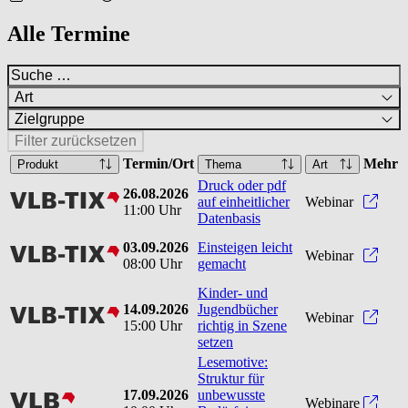
Alle Termine
Art
Zielgruppe
Filter zurücksetzen
Termin/Ort
Mehr
Produkt
Thema
Art
Druck oder pdf
26.08.2026
vlbtix
Druck
auf einheitlicher
Webinar
11:00 Uhr
Datenbasis
03.09.2026
Einsteigen leicht
vlbtix
Einst
Webinar
08:00 Uhr
gemacht
Kinder- und
14.09.2026
Jugendbücher
vlbtix
Kinde
Webinar
15:00 Uhr
richtig in Szene
setzen
Lesemotive:
Struktur für
17.09.2026
unbewusste
vlb
Webinare