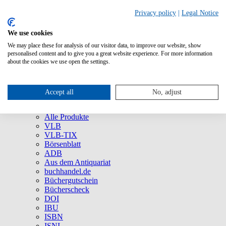
Privacy policy
|
Legal Notice
We use cookies
We may place these for analysis of our visitor data, to improve our website, show
Über uns
personalised content and to give you a great website experience. For more information
Unternehmen
about the cookies we use open the settings.
Newsletter
Social Media
Presse
Accept all
No, adjust
Service
Marken und Produkte
Alle Produkte
VLB
VLB-TIX
Börsenblatt
ADB
Aus dem Antiquariat
buchhandel.de
Büchergutschein
Bücherscheck
DOI
IBU
ISBN
ISNI