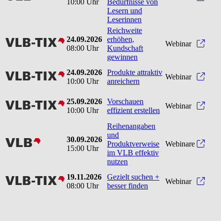
10:00 Uhr
Bedürfnisse von
Lesern und
Leserinnen
Reichweite
24.09.2026
erhöhen,
vlbtix
Reic
Webinar
08:00 Uhr
Kundschaft
gewinnen
24.09.2026
Produkte attraktiv
vlbtix
Produ
Webinar
10:00 Uhr
anreichern
25.09.2026
Vorschauen
vlbtix
Vorsc
Webinar
10:00 Uhr
effizient erstellen
Reihenangaben
und
30.09.2026
vlb
Produktverweise
Webinare
15:00 Uhr
im VLB effektiv
nutzen
19.11.2026
Gezielt suchen +
vlbtix
Gezie
Webinar
08:00 Uhr
besser finden