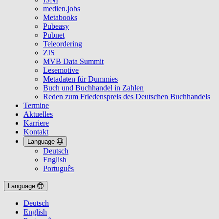
medien.jobs
Metabooks
Pubeasy
Pubnet
Teleordering
ZIS
MVB Data Summit
Lesemotive
Metadaten für Dummies
Buch und Buchhandel in Zahlen
Reden zum Friedenspreis des Deutschen Buchhandels
Termine
Aktuelles
Karriere
Kontakt
Language
Deutsch
English
Português
Language
Deutsch
English