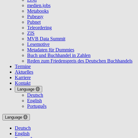
medien.jobs
Metabooks
Pubeasy
Pubnet
Teleordering
ZIS
MVB Data Summit
Lesemotive
Metadaten für Dummies
Buch und Buchhandel in Zahlen
Reden zum Friedenspreis des Deutschen Buchhandels
Termine
Aktuelles
Karriere
Kontakt
Language
Deutsch
English
Português
Language
Deutsch
English