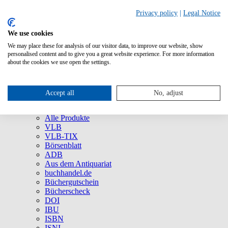
Privacy policy
|
Legal Notice
We use cookies
We may place these for analysis of our visitor data, to improve our website, show
Über uns
personalised content and to give you a great website experience. For more information
Unternehmen
about the cookies we use open the settings.
Newsletter
Social Media
Presse
Accept all
No, adjust
Service
Marken und Produkte
Alle Produkte
VLB
VLB-TIX
Börsenblatt
ADB
Aus dem Antiquariat
buchhandel.de
Büchergutschein
Bücherscheck
DOI
IBU
ISBN
ISNI