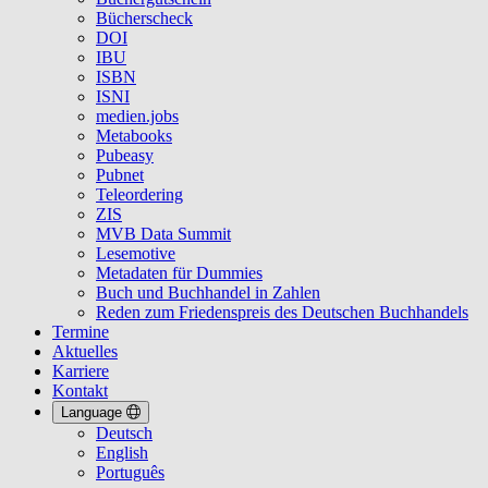
Bücherscheck
DOI
IBU
ISBN
ISNI
medien.jobs
Metabooks
Pubeasy
Pubnet
Teleordering
ZIS
MVB Data Summit
Lesemotive
Metadaten für Dummies
Buch und Buchhandel in Zahlen
Reden zum Friedenspreis des Deutschen Buchhandels
Termine
Aktuelles
Karriere
Kontakt
Language
Deutsch
English
Português