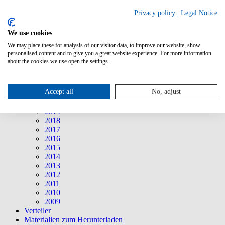
Suche
Privacy policy
|
Legal Notice
We use cookies
Mitteilungen
Mitteilungen
We may place these for analysis of our visitor data, to improve our website, show
2026
personalised content and to give you a great website experience. For more information
2025
about the cookies we use open the settings.
2024
2023
2022
Accept all
No, adjust
2021
2020
2019
2018
2017
2016
2015
2014
2013
2012
2011
2010
2009
Verteiler
Materialien zum Herunterladen