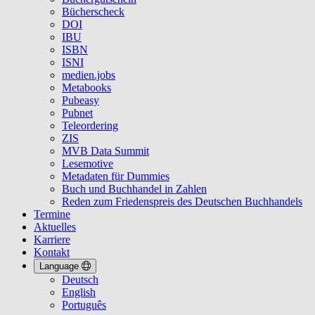
Bücherscheck
DOI
IBU
ISBN
ISNI
medien.jobs
Metabooks
Pubeasy
Pubnet
Teleordering
ZIS
MVB Data Summit
Lesemotive
Metadaten für Dummies
Buch und Buchhandel in Zahlen
Reden zum Friedenspreis des Deutschen Buchhandels
Termine
Aktuelles
Karriere
Kontakt
Language
Deutsch
English
Português