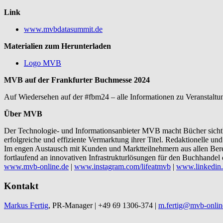
Link
www.mvbdatasummit.de
Materialien zum Herunterladen
Logo MVB
MVB auf der Frankfurter Buchmesse 2024
Auf Wiedersehen auf der #fbm24 – alle Informationen zu Veranstalt
Über MVB
Der Technologie- und Informationsanbieter MVB macht Bücher sichtba
erfolgreiche und effiziente Vermarktung ihrer Titel. Redaktionelle 
Im engen Austausch mit Kunden und Marktteilnehmern aus allen Ber
fortlaufend an innovativen Infrastrukturlösungen für den Buchhandel 
www.mvb-online.de
|
www.instagram.com/lifeatmvb
|
www.linkedin
Kontakt
Markus Fertig
, PR-Manager | +49 69 1306-374 |
m.fertig@mvb-onlin