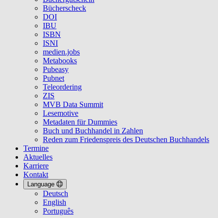
Bücherscheck
DOI
IBU
ISBN
ISNI
medien.jobs
Metabooks
Pubeasy
Pubnet
Teleordering
ZIS
MVB Data Summit
Lesemotive
Metadaten für Dummies
Buch und Buchhandel in Zahlen
Reden zum Friedenspreis des Deutschen Buchhandels
Termine
Aktuelles
Karriere
Kontakt
Language
Deutsch
English
Português