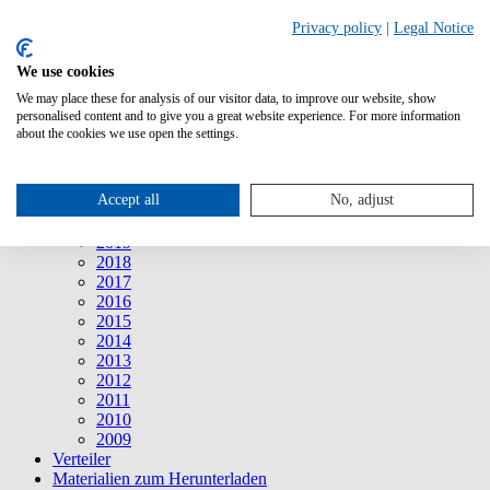
Suche
Privacy policy
|
Legal Notice
We use cookies
Mitteilungen
Mitteilungen
We may place these for analysis of our visitor data, to improve our website, show
2026
personalised content and to give you a great website experience. For more information
2025
about the cookies we use open the settings.
2024
2023
2022
Accept all
No, adjust
2021
2020
2019
2018
2017
2016
2015
2014
2013
2012
2011
2010
2009
Verteiler
Materialien zum Herunterladen