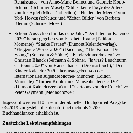
Renaissance” von Anne-Marie Bonnet und Gabriele Kopp-
Schmidt (Schirmer Mosel), “Stil ist keine Frage des Alters”
von Iris Apfel (Midas Collection), “Helden der Meere” von
York Hovest (teNeues) und “Zeiten Bilder” von Barbara
Klemm (Schirmer Mosel)
Schöne Aussichten für das neue Jahr: “Der Literatur Kalender
2020” herausgegeben von Elisabeth Raabe (Edition
Momente), “Starke Frauen” (Dumont Kalenderverlag),
“Fliegende Wörter 2020” (Daedalus), “The Famous Die
Young” (Seltmann & Söhne), “Kinderzimmerhelden” von
Christian Blanck (Seltmann & Söhne), “Is was? Leuchtturm
Cartoons 2020” von Hansenhansen (Dreimastbuch), “Der
Kinder Kalender 2020” herausgegeben von der
Internationalen Jugendbibliothek München (Edition
Momente), “Torben Kuhlmanns Mäuseabenteuer 2020”
(Dumont Kalenderverlag) und “Cartoons von der Couch” von
Peter Gaymann (Medhochzwei)
Insgesamt werden 110 Titel in der aktuellen Buchjournal-Ausgabe
06-2019 vorgestellt, die ab sofort bei mehr als 2.200
Buchhandlungen erhältlich ist.
Zusätzliche Lektüreempfehlungen