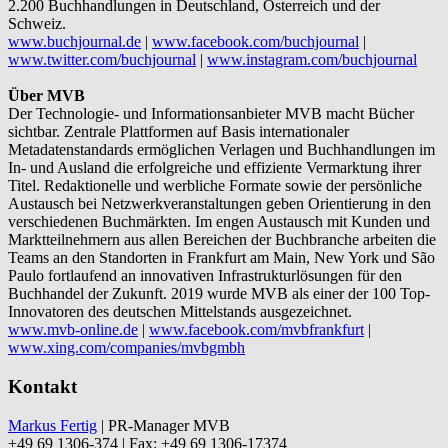
2.200 Buchhandlungen in Deutschland, Österreich und der
Schweiz.
www.buchjournal.de
|
www.facebook.com/buchjournal
|
www.twitter.com/buchjournal
|
www.instagram.com/buchjournal
Über MVB
Der Technologie- und Informationsanbieter MVB macht Bücher
sichtbar. Zentrale Plattformen auf Basis internationaler
Metadatenstandards ermöglichen Verlagen und Buchhandlungen im
In- und Ausland die erfolgreiche und effiziente Vermarktung ihrer
Titel. Redaktionelle und werbliche Formate sowie der persönliche
Austausch bei Netzwerkveranstaltungen geben Orientierung in den
verschiedenen Buchmärkten. Im engen Austausch mit Kunden und
Marktteilnehmern aus allen Bereichen der Buchbranche arbeiten die
Teams an den Standorten in Frankfurt am Main, New York und São
Paulo fortlaufend an innovativen Infrastrukturlösungen für den
Buchhandel der Zukunft. 2019 wurde MVB als einer der 100 Top-
Innovatoren des deutschen Mittelstands ausgezeichnet.
www.mvb-online.de
|
www.facebook.com/mvbfrankfurt
|
www.xing.com/companies/mvbgmbh
Kontakt
Markus Fertig
| PR-Manager MVB
+49 69 1306-374 | Fax: +49 69 1306-17374