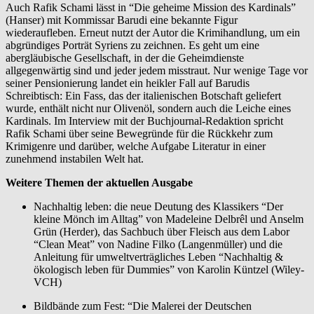
Auch Rafik Schami lässt in “Die geheime Mission des Kardinals”
(Hanser) mit Kommissar Barudi eine bekannte Figur
wiederaufleben. Erneut nutzt der Autor die Krimihandlung, um ein
abgründiges Porträt Syriens zu zeichnen. Es geht um eine
abergläubische Gesellschaft, in der die Geheimdienste
allgegenwärtig sind und jeder jedem misstraut. Nur wenige Tage vor
seiner Pensionierung landet ein heikler Fall auf Barudis
Schreibtisch: Ein Fass, das der italienischen Botschaft geliefert
wurde, enthält nicht nur Olivenöl, sondern auch die Leiche eines
Kardinals. Im Interview mit der Buchjournal-Redaktion spricht
Rafik Schami über seine Bewegründe für die Rückkehr zum
Krimigenre und darüber, welche Aufgabe Literatur in einer
zunehmend instabilen Welt hat.
Weitere Themen der aktuellen Ausgabe
Nachhaltig leben: die neue Deutung des Klassikers “Der
kleine Mönch im Alltag” von Madeleine Delbrêl und Anselm
Grün (Herder), das Sachbuch über Fleisch aus dem Labor
“Clean Meat” von Nadine Filko (Langenmüller) und die
Anleitung für umweltverträgliches Leben “Nachhaltig &
ökologisch leben für Dummies” von Karolin Küntzel (Wiley-
VCH)
Bildbände zum Fest: “Die Malerei der Deutschen