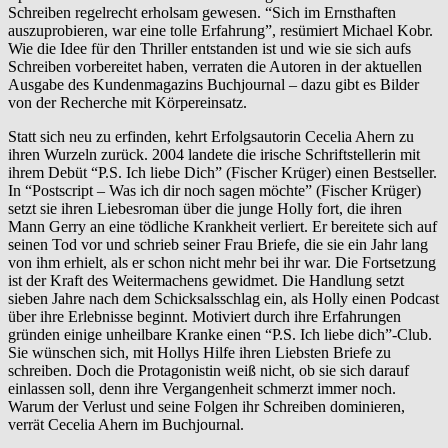
Schreiben regelrecht erholsam gewesen. “Sich im Ernsthaften
auszuprobieren, war eine tolle Erfahrung”, resümiert Michael Kobr.
Wie die Idee für den Thriller entstanden ist und wie sie sich aufs
Schreiben vorbereitet haben, verraten die Autoren in der aktuellen
Ausgabe des Kundenmagazins Buchjournal – dazu gibt es Bilder
von der Recherche mit Körpereinsatz.
Statt sich neu zu erfinden, kehrt Erfolgsautorin Cecelia Ahern zu
ihren Wurzeln zurück. 2004 landete die irische Schriftstellerin mit
ihrem Debüt “P.S. Ich liebe Dich” (Fischer Krüger) einen Bestseller.
In “Postscript – Was ich dir noch sagen möchte” (Fischer Krüger)
setzt sie ihren Liebesroman über die junge Holly fort, die ihren
Mann Gerry an eine tödliche Krankheit verliert. Er bereitete sich auf
seinen Tod vor und schrieb seiner Frau Briefe, die sie ein Jahr lang
von ihm erhielt, als er schon nicht mehr bei ihr war. Die Fortsetzung
ist der Kraft des Weitermachens gewidmet. Die Handlung setzt
sieben Jahre nach dem Schicksalsschlag ein, als Holly einen Podcast
über ihre Erlebnisse beginnt. Motiviert durch ihre Erfahrungen
gründen einige unheilbare Kranke einen “P.S. Ich liebe dich”-Club.
Sie wünschen sich, mit Hollys Hilfe ihren Liebsten Briefe zu
schreiben. Doch die Protagonistin weiß nicht, ob sie sich darauf
einlassen soll, denn ihre Vergangenheit schmerzt immer noch.
Warum der Verlust und seine Folgen ihr Schreiben dominieren,
verrät Cecelia Ahern im Buchjournal.