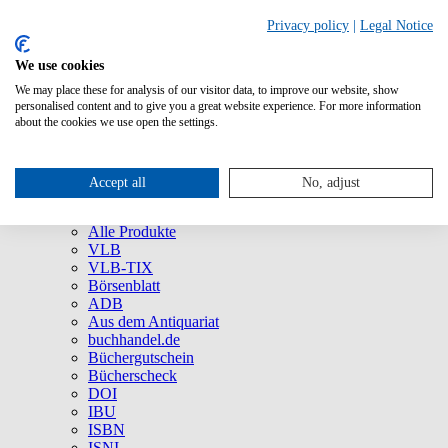
Privacy policy
|
Legal Notice
We use cookies
We may place these for analysis of our visitor data, to improve our website, show
Über uns
personalised content and to give you a great website experience. For more information
Unternehmen
about the cookies we use open the settings.
Newsletter
Social Media
Presse
Accept all
No, adjust
Service
Marken und Produkte
Alle Produkte
VLB
VLB-TIX
Börsenblatt
ADB
Aus dem Antiquariat
buchhandel.de
Büchergutschein
Bücherscheck
DOI
IBU
ISBN
ISNI