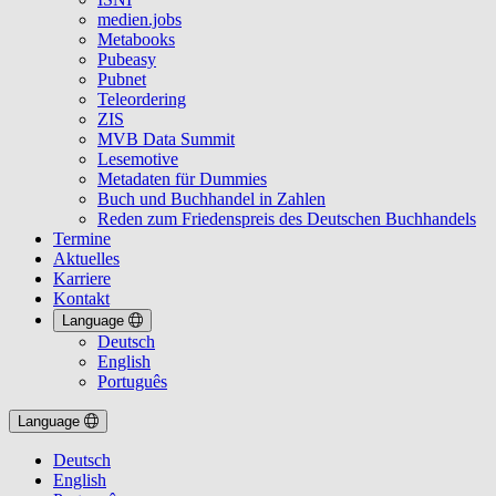
medien.jobs
Metabooks
Pubeasy
Pubnet
Teleordering
ZIS
MVB Data Summit
Lesemotive
Metadaten für Dummies
Buch und Buchhandel in Zahlen
Reden zum Friedenspreis des Deutschen Buchhandels
Termine
Aktuelles
Karriere
Kontakt
Language
Deutsch
English
Português
Language
Deutsch
English