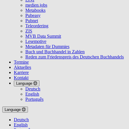
medien.jobs
Metabooks
Pubeasy
Pubnet
Teleordering
ZIS
MVB Data Summit
Lesemotive
Metadaten für Dummies
Buch und Buchhandel in Zahlen
Reden zum Friedenspreis des Deutschen Buchhandels
Termine
Aktuelles
Karriere
Kontakt
Language
Deutsch
English
Português
Language
Deutsch
English