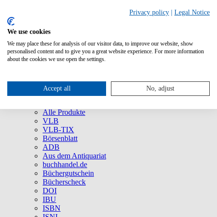
Privacy policy
|
Legal Notice
We use cookies
We may place these for analysis of our visitor data, to improve our website, show
Über uns
personalised content and to give you a great website experience. For more information
Unternehmen
about the cookies we use open the settings.
Newsletter
Social Media
Presse
Accept all
No, adjust
Service
Marken und Produkte
Alle Produkte
VLB
VLB-TIX
Börsenblatt
ADB
Aus dem Antiquariat
buchhandel.de
Büchergutschein
Bücherscheck
DOI
IBU
ISBN
ISNI