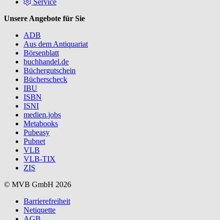
Service
Unsere Angebote für Sie
ADB
Aus dem Antiquariat
Börsenblatt
buchhandel.de
Büchergutschein
Bücherscheck
IBU
ISBN
ISNI
medien.jobs
Metabooks
Pubeasy
Pubnet
VLB
VLB-TIX
ZIS
© MVB GmbH 2026
Barrierefreiheit
Netiquette
AGB