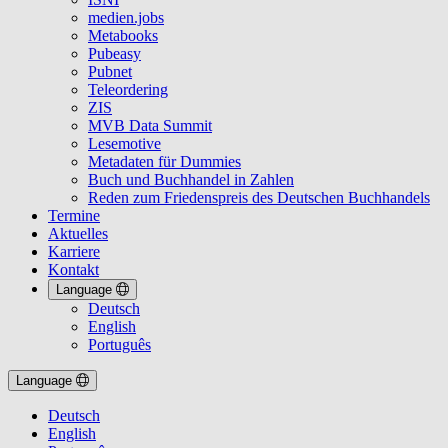
medien.jobs
Metabooks
Pubeasy
Pubnet
Teleordering
ZIS
MVB Data Summit
Lesemotive
Metadaten für Dummies
Buch und Buchhandel in Zahlen
Reden zum Friedenspreis des Deutschen Buchhandels
Termine
Aktuelles
Karriere
Kontakt
Language
Deutsch
English
Português
Language
Deutsch
English