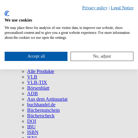
Privacy policy
|
Legal Notice
We use cookies
We may place these for analysis of our visitor data, to improve our website, show
Über uns
personalised content and to give you a great website experience. For more information
Unternehmen
about the cookies we use open the settings.
Newsletter
Social Media
Presse
Accept all
No, adjust
Service
Marken und Produkte
Alle Produkte
VLB
VLB-TIX
Börsenblatt
ADB
Aus dem Antiquariat
buchhandel.de
Büchergutschein
Bücherscheck
DOI
IBU
ISBN
ISNI