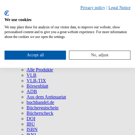
Privacy policy
|
Legal Notice
We use cookies
We may place these for analysis of our visitor data, to improve our website, show
Über uns
personalised content and to give you a great website experience. For more information
Unternehmen
about the cookies we use open the settings.
Newsletter
Social Media
Presse
Accept all
No, adjust
Service
Marken und Produkte
Alle Produkte
VLB
VLB-TIX
Börsenblatt
ADB
Aus dem Antiquariat
buchhandel.de
Büchergutschein
Bücherscheck
DOI
IBU
ISBN
ISNI