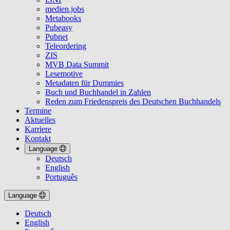
medien.jobs
Metabooks
Pubeasy
Pubnet
Teleordering
ZIS
MVB Data Summit
Lesemotive
Metadaten für Dummies
Buch und Buchhandel in Zahlen
Reden zum Friedenspreis des Deutschen Buchhandels
Termine
Aktuelles
Karriere
Kontakt
Language
Deutsch
English
Português
Language
Deutsch
English