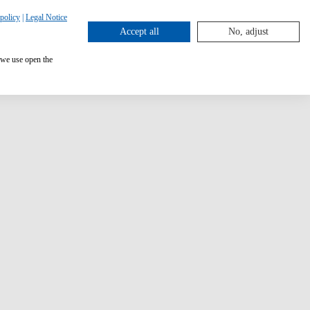
policy
|
Legal Notice
Accept all
No, adjust
 we use open the