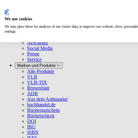
We use cookies
We may place these for analysis of our visitor data, to improve our website, show personal
Über uns
settings.
Unternehmen
Newsletter
Social Media
Presse
Service
Marken und Produkte
Alle Produkte
VLB
VLB-TIX
Börsenblatt
ADB
Aus dem Antiquariat
buchhandel.de
Büchergutschein
Bücherscheck
DOI
IBU
ISBN
ISNI