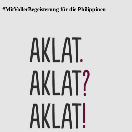
#MitVollerBegeisterung für die Philippinen