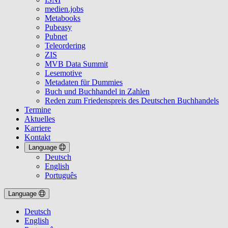
medien.jobs
Metabooks
Pubeasy
Pubnet
Teleordering
ZIS
MVB Data Summit
Lesemotive
Metadaten für Dummies
Buch und Buchhandel in Zahlen
Reden zum Friedenspreis des Deutschen Buchhandels
Termine
Aktuelles
Karriere
Kontakt
Language
Deutsch
English
Português
Language
Deutsch
English