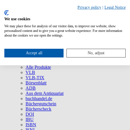
Privacy policy
|
Legal Notice
We use cookies
We may place these for analysis of our visitor data, to improve our website, show
Über uns
personalised content and to give you a great website experience. For more information
Unternehmen
about the cookies we use open the settings.
Newsletter
Social Media
Presse
Accept all
No, adjust
Service
Marken und Produkte
Alle Produkte
VLB
VLB-TIX
Börsenblatt
ADB
Aus dem Antiquariat
buchhandel.de
Büchergutschein
Bücherscheck
DOI
IBU
ISBN
ISNI