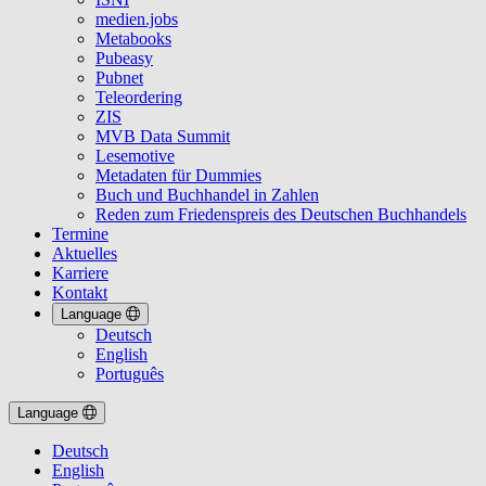
medien.jobs
Metabooks
Pubeasy
Pubnet
Teleordering
ZIS
MVB Data Summit
Lesemotive
Metadaten für Dummies
Buch und Buchhandel in Zahlen
Reden zum Friedenspreis des Deutschen Buchhandels
Termine
Aktuelles
Karriere
Kontakt
Language
Deutsch
English
Português
Language
Deutsch
English