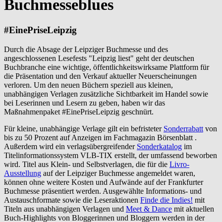
Buchmesseblues
#EinePriseLeipzig
Durch die Absage der Leipziger Buchmesse und des
angeschlossenen Lesefests "Leipzig liest" geht der deutschen
Buchbranche eine wichtige, öffentlichkeitswirksame Plattform für
die Präsentation und den Verkauf aktueller Neuerscheinungen
verloren. Um den neuen Büchern speziell aus kleinen,
unabhängigen Verlagen zusätzliche Sichtbarkeit im Handel sowie
bei Leserinnen und Lesern zu geben, haben wir das
Maßnahmenpaket #EinePriseLeipzig geschnürt.
Für kleine, unabhängige Verlage gilt ein befristeter
Sonderrabatt
von
bis zu 50 Prozent auf Anzeigen im Fachmagazin Börsenblatt .
Außerdem wird ein verlagsübergreifender
Sonderkatalog
im
Titelinformationssystem VLB-TIX erstellt, der umfassend beworben
wird. Titel aus Klein- und Selbstverlagen, die für die
Livro-
Ausstellung
auf der Leipziger Buchmesse angemeldet waren,
können ohne weitere Kosten und Aufwände auf der Frankfurter
Buchmesse präsentiert werden. Ausgewählte Informations- und
Austauschformate sowie die Leseraktionen
Finde die Indies!
mit
Titeln aus unabhängigen Verlagen und
Meet & Dance
mit aktuellen
Buch-Highlights von Bloggerinnen und Bloggern werden in der